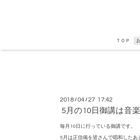
ＴＯＰ
2018
04
27 17:42
/
/
5月の10日御講は音
毎月10日に行っている御講です。
5月は正信偈を皆さんで唱和したあ