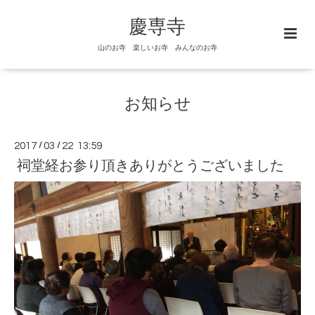
慶専寺
山のお寺 楽しいお寺 みんなのお寺
お知らせ
2017
/
03
/
22 13:59
祠堂経お参り頂きありがとうございました