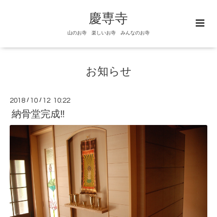
慶専寺
山のお寺 楽しいお寺 みんなのお寺
お知らせ
2018
/
10
/
12 10:22
納骨堂完成‼️